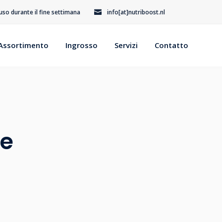
iuso durante il fine settimana
info[at]nutriboost.nl
Assortimento
Ingrosso
Servizi
Contatto
re