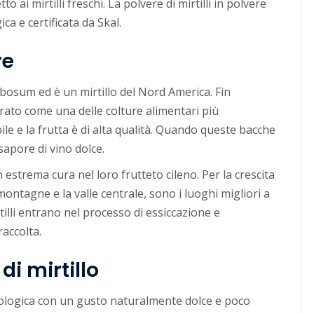
to ai mirtilli freschi. La polvere di mirtilli in polvere
a e certificata da Skal.
re
bosum ed è un mirtillo del Nord America. Fin
derato come una delle colture alimentari più
le e la frutta è di alta qualità. Quando queste bacche
apore di vino dolce.
n estrema cura nel loro frutteto cileno. Per la crescita
e montagne e la valle centrale, sono i luoghi migliori a
rtilli entrano nel processo di essiccazione e
accolta.
i mirtillo
biologica con un gusto naturalmente dolce e poco