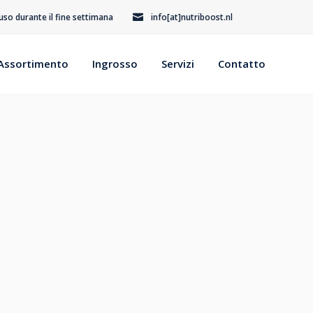
iuso durante il fine settimana
info[at]nutriboost.nl
Assortimento
Ingrosso
Servizi
Contatto