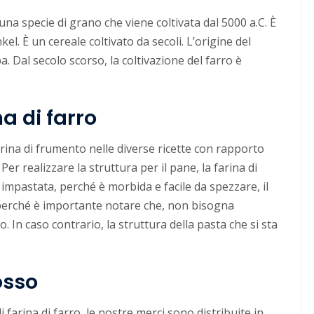
 una specie di grano che viene coltivata dal 5000 a.C. È
 È un cereale coltivato da secoli. L’origine del
a. Dal secolo scorso, la coltivazione del farro è
na di farro
farina di frumento nelle diverse ricette con rapporto
 Per realizzare la struttura per il pane, la farina di
mpastata, perché è morbida e facile da spezzare, il
 perché è importante notare che, non bisogna
 In caso contrario, la struttura della pasta che si sta
osso
 farina di farro, le nostre merci sono distribuite in